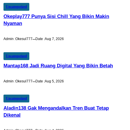
Uncategorized
Okeplay777 Punya Sisi Chill Yang Bikin Makin
Nyaman
–
Admin :
Okesul777
Date :
Aug 7, 2026
Uncategorized
Mantap168 Jadi Ruang Digital Yang Bikin Betah
–
Admin :
Okesul777
Date :
Aug 5, 2026
Uncategorized
Aladin138 Gak Mengandalkan Tren Buat Tetap
Dikenal