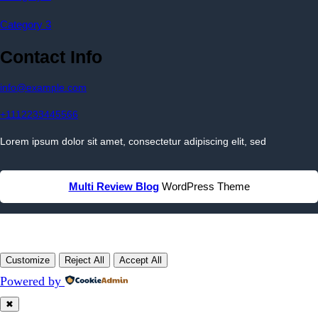
Category 3
Contact Info
info@example.com
+1112233445566
Lorem ipsum dolor sit amet, consectetur adipiscing elit, sed
Multi Review Blog
WordPress Theme
Customize
Reject All
Accept All
Powered by
✖