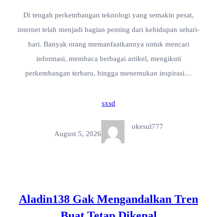
Di tengah perkembangan teknologi yang semakin pesat,
internet telah menjadi bagian penting dari kehidupan sehari-
hari. Banyak orang memanfaatkannya untuk mencari
informasi, membaca berbagai artikel, mengikuti
perkembangan terbaru, hingga menemukan inspirasi…
sxsd
okesul777
August 5, 2026
Aladin138 Gak Mengandalkan Tren
Buat Tetap Dikenal