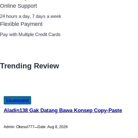
Online Support
24 hours a day, 7 days a week
Flexible Payment
Pay with Multiple Credit Cards
Trending Review
Uncategorized
Aladin138 Gak Datang Bawa Konsep Copy-Paste
–
Admin :
Okesul777
Date :
Aug 8, 2026