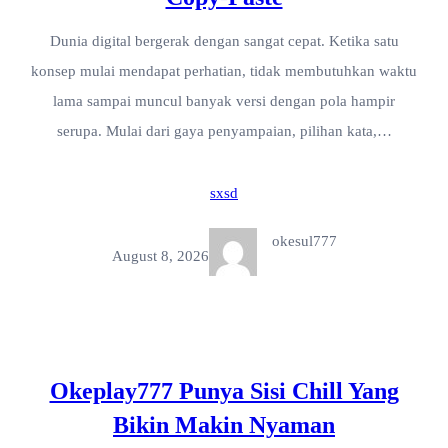
Dunia digital bergerak dengan sangat cepat. Ketika satu
konsep mulai mendapat perhatian, tidak membutuhkan waktu
lama sampai muncul banyak versi dengan pola hampir
serupa. Mulai dari gaya penyampaian, pilihan kata,…
sxsd
okesul777
August 8, 2026
Okeplay777 Punya Sisi Chill Yang
Bikin Makin Nyaman