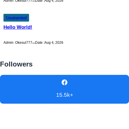
–
Admin :
Okesul777
Date :
Aug 4, 2026
Uncategorized
Hello World!
–
Admin :
Okesul777
Date :
Aug 4, 2026
Followers
Facebook
15.5k+
Instagram
20k+