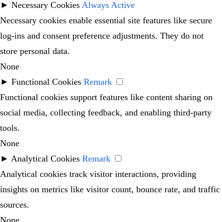
►
Necessary Cookies
Always Active
Necessary cookies enable essential site features like secure
log-ins and consent preference adjustments. They do not
store personal data.
None
►
Functional Cookies
Remark
Functional cookies support features like content sharing on
social media, collecting feedback, and enabling third-party
tools.
None
►
Analytical Cookies
Remark
Analytical cookies track visitor interactions, providing
insights on metrics like visitor count, bounce rate, and traffic
sources.
None